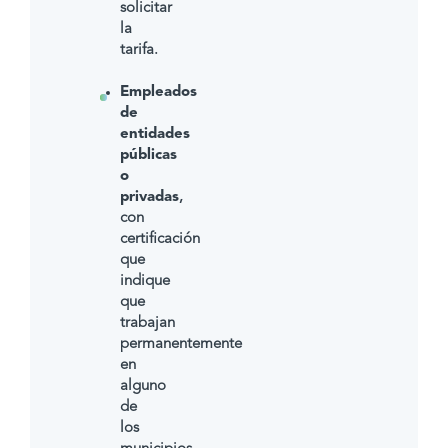
solicitar
la
tarifa.
Empleados
de
entidades
públicas
o
privadas
,
con
certificación
que
indique
que
trabajan
permanentemente
en
alguno
de
los