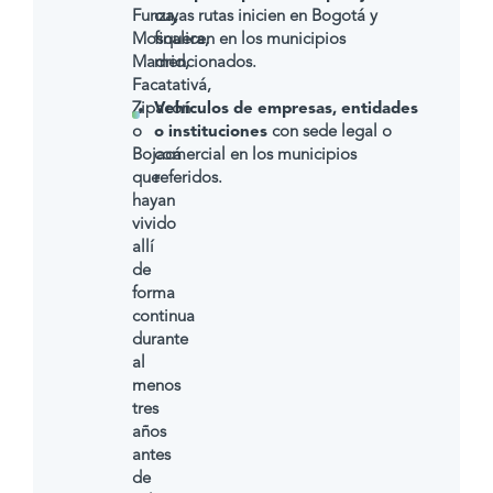
Funza,
cuyas rutas inicien en Bogotá y
Mosquera,
finalicen en los municipios
Madrid,
mencionados.
Facatativá,
Zipacón
Vehículos de empresas, entidades
o
o instituciones
con sede legal o
Bojacá
comercial en los municipios
que
referidos.
hayan
vivido
allí
de
forma
continua
durante
al
menos
tres
años
antes
de