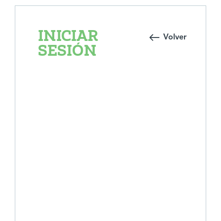
INICIAR
Volver
SESIÓN
E-mail
*
Contraseña
*
Mantenerme conectado
Registro